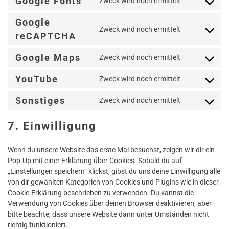
Google Fonts
Zweck wird noch ermittelt
service
Consent
wordfence
to
Google
service
Zweck wird noch ermittelt
Consent
reCAPTCHA
google-
to
fonts
service
Google Maps
Zweck wird noch ermittelt
Consent
google-
to
recaptcha
YouTube
Zweck wird noch ermittelt
service
Consent
google-
to
Sonstiges
Zweck wird noch ermittelt
maps
service
Consent
youtube
to
7. Einwilligung
service
sonstiges
Wenn du unsere Website das erste Mal besuchst, zeigen wir dir ein
Pop-Up mit einer Erklärung über Cookies. Sobald du auf
„Einstellungen speichern“ klickst, gibst du uns deine Einwilligung alle
von dir gewählten Kategorien von Cookies und Plugins wie in dieser
Cookie-Erklärung beschrieben zu verwenden. Du kannst die
Verwendung von Cookies über deinen Browser deaktivieren, aber
bitte beachte, dass unsere Website dann unter Umständen nicht
richtig funktioniert.