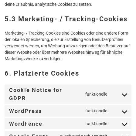
deine Erlaubnis, analytische Cookies zu setzen.
5.3 Marketing- / Tracking-Cookies
Marketing- / Tracking-Cookies sind Cookies oder eine andere Form
der lokalen Speicherung, die zur Erstellung von Benutzerprofilen
verwendet werden, um Werbung anzuzeigen oder den Benutzer auf
dieser Website oder über mehrere Websites hinweg für ähnliche
Marketingzwecke zu verfolgen.
6. Platzierte Cookies
Cookie Notice for
funktionelle
Consent
GDPR
to
service
WordPress
funktionelle
Consent
cookie-
to
notice-
WordFence
funktionelle
service
Consent
for-
wordpress
to
gdpr